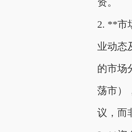
资。
2. *
业动态
的市场
荡市）
议，而