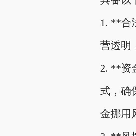
1. *
营透明
2. *
式，确
金挪用