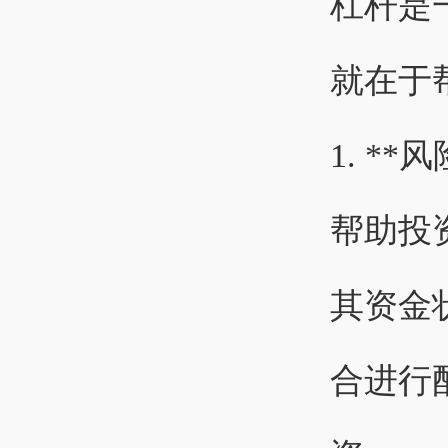
杠杆是
就在于
1. *
帮助投
其资金
合进行