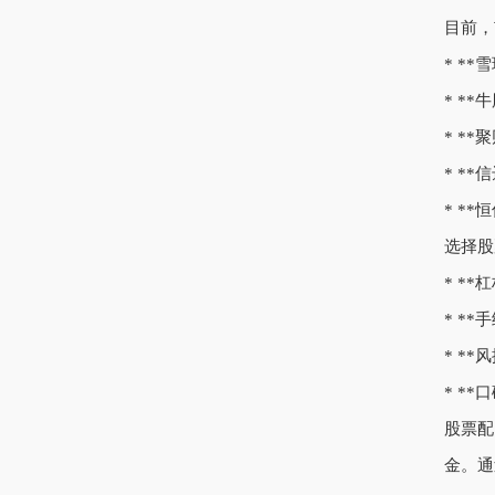
目前，
* *
* *
* *
* *
* *
选择股
* *
* *
* *
* *
股票配
金。通